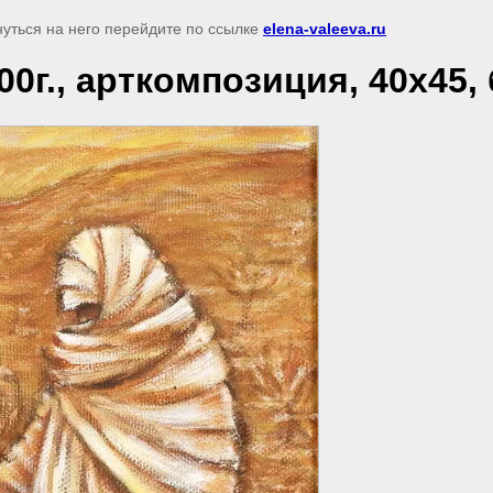
нуться на него перейдите по ссылке
elena-valeeva.ru
0г., арткомпозиция, 40х45, 