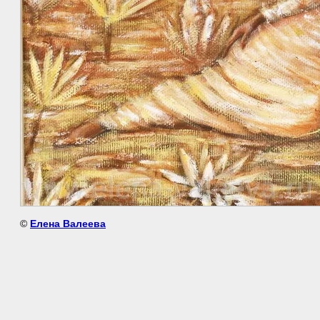
©
Елена Валеева